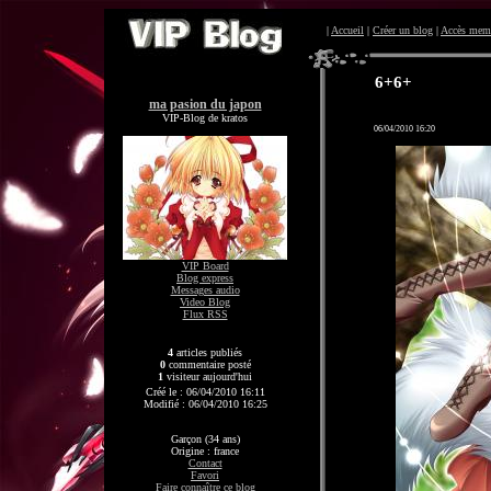
|
Accueil
|
Créer un blog
|
Accès mem
6+6+
ma pasion du japon
VIP-Blog de kratos
06/04/2010 16:20
VIP Board
Blog express
Messages audio
Video Blog
Flux RSS
4
articles publiés
0
commentaire posté
1
visiteur aujourd'hui
Créé le : 06/04/2010 16:11
Modifié : 06/04/2010 16:25
Garçon (34 ans)
Origine : france
Contact
Favori
Faire connaître ce blog